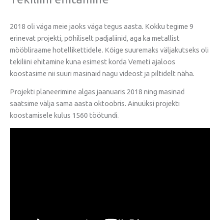
2018 oli väga meie jaoks väga tegus aasta. Kokku tegime 9
erinevat projekti, põhiliselt padjaliinid, aga ka metallist
mööbliraame hotellikettidele. Kõige suuremaks väljakutseks oli
tekiliini ehitamine kuna esimest korda Vemeti ajaloos
koostasime nii suuri masinaid nagu videost ja piltidelt näha.
Projekti planeerimine algas jaanuaris 2018 ning masinad
saatsime välja sama aasta oktoobris. Ainuüksi projekti
koostamisele kulus 1560 töötundi.