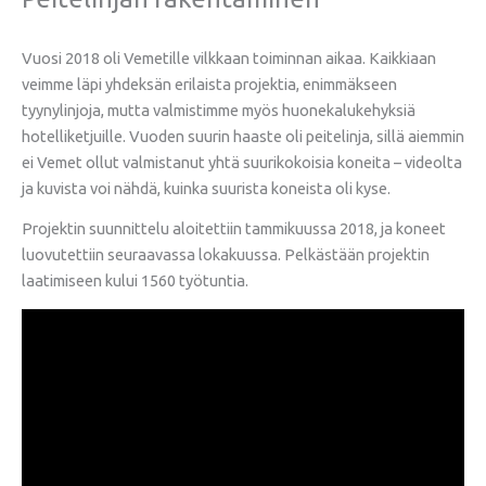
Vuosi 2018 oli Vemetille vilkkaan toiminnan aikaa. Kaikkiaan
veimme läpi yhdeksän erilaista projektia, enimmäkseen
tyynylinjoja, mutta valmistimme myös huonekalukehyksiä
hotelliketjuille. Vuoden suurin haaste oli peitelinja, sillä aiemmin
ei Vemet ollut valmistanut yhtä suurikokoisia koneita – videolta
ja kuvista voi nähdä, kuinka suurista koneista oli kyse.
Projektin suunnittelu aloitettiin tammikuussa 2018, ja koneet
luovutettiin seuraavassa lokakuussa. Pelkästään projektin
laatimiseen kului 1560 työtuntia.