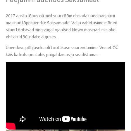
2017 aasta lõpus oli meil suur rõõm ehitada uued padjaliini
masinad lõppkliendile Saksamaale. Välja vahetasime mõned
siiani töötavad ning väga lojaalsed Nowo masinad, mis olid
ehitatud 90-ndate alguses.
Uuenduse põhjuseks oli tootlikuse suurendamine. Vemet OÜ
käis ka kohapeal abis paigaldamas ja seadistamas.