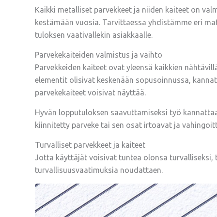
Kaikki metalliset parvekkeet ja niiden kaiteet on val
kestämään vuosia. Tarvittaessa yhdistämme eri mater
tuloksen vaativallekin asiakkaalle.
Parvekekaiteiden valmistus ja vaihto
Parvekkeiden kaiteet ovat yleensä kaikkien nähtävillä
elementit olisivat keskenään sopusoinnussa, kannatt
parvekekaiteet voisivat näyttää.
Hyvän lopputuloksen saavuttamiseksi työ kannattaa 
kiinnitetty parveke tai sen osat irtoavat ja vahingoit
Turvalliset parvekkeet ja kaiteet
Jotta käyttäjät voisivat tuntea olonsa turvalliseksi
turvallisuusvaatimuksia noudattaen.