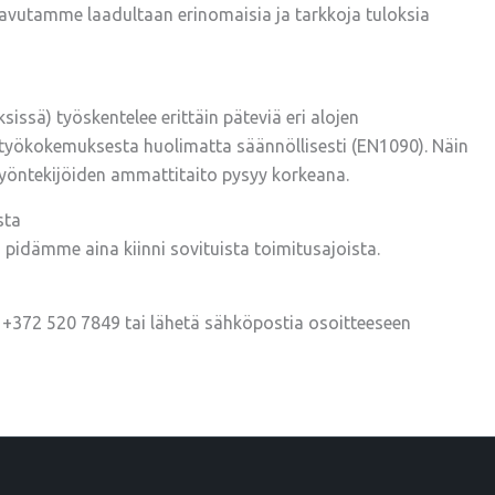
avutamme laadultaan erinomaisia ja tarkkoja tuloksia
sä) työskentelee erittäin päteviä eri alojen
työkokemuksesta ​​huolimatta säännöllisesti (EN1090). Näin
 työntekijöiden ammattitaito pysyy korkeana.
sta
i pidämme aina kiinni sovituista toimitusajoista.
e +372 520 7849 tai lähetä sähköpostia osoitteeseen