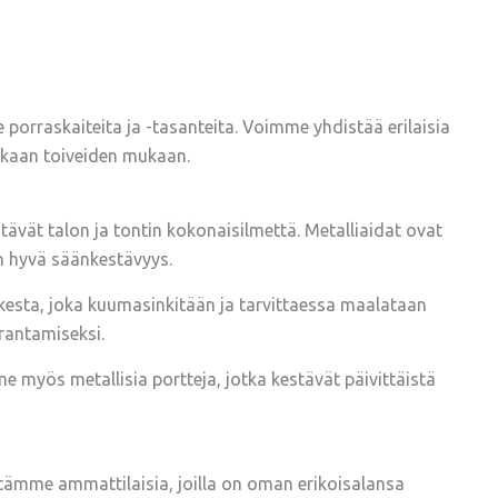
rraskaiteita ja -tasanteita. Voimme yhdistää erilaisia ​​
siakkaan toiveiden mukaan.
tävät talon ja tontin kokonaisilmettä. Metalliaidat ovat
on hyvä säänkestävyys.
tkesta, joka kuumasinkitään ja tarvittaessa maalataan
rantamiseksi.
me myös metallisia portteja, jotka kestävät päivittäistä
ämme ammattilaisia, joilla on oman erikoisalansa