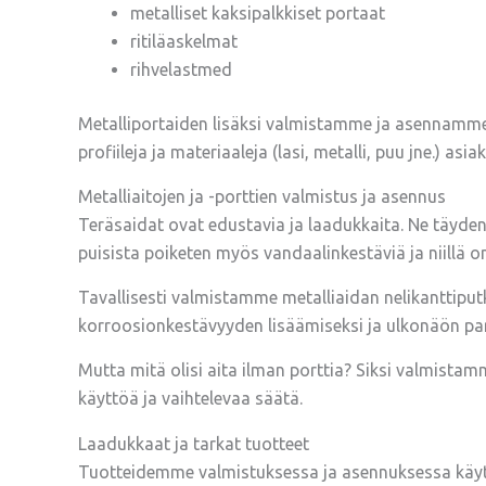
metalliset kaksipalkkiset portaat
ritiläaskelmat
rihvelastmed
Metalliportaiden lisäksi valmistamme ja asennamme po
profiileja ja materiaaleja (lasi, metalli, puu jne.) a
Metalliaitojen ja -porttien valmistus ja asennus
Teräsaidat ovat edustavia ja laadukkaita. Ne täyden
puisista poiketen myös vandaalinkestäviä ja niillä 
Tavallisesti valmistamme metalliaidan nelikanttipu
korroosionkestävyyden lisäämiseksi ja ulkonäön pa
Mutta mitä olisi aita ilman porttia? Siksi valmistam
käyttöä ja vaihtelevaa säätä.
Laadukkaat ja tarkat tuotteet
Tuotteidemme valmistuksessa ja asennuksessa käyt