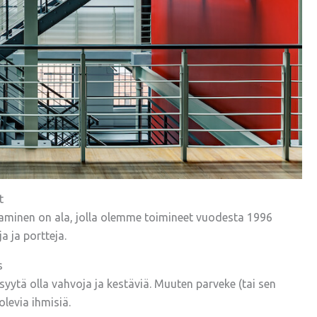
t
taminen on ala, jolla olemme toimineet vuodesta 1996
a ja portteja.
s
tä olla vahvoja ja kestäviä. Muuten parveke (tai sen
levia ihmisiä.