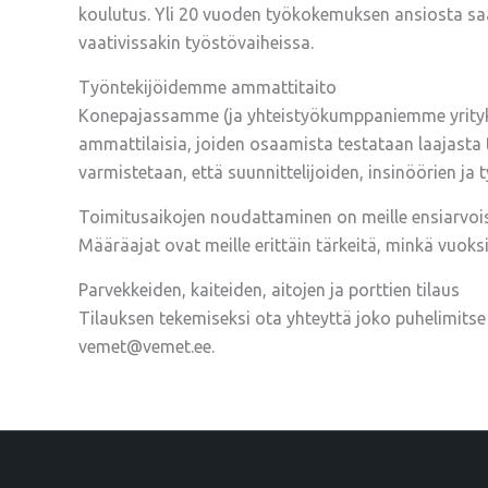
koulutus. Yli 20 vuoden työkokemuksen ansiosta sa
vaativissakin työstövaiheissa.
Työntekijöidemme ammattitaito
Konepajassamme (ja yhteistyökumppaniemme yrityksis
ammattilaisia, joiden osaamista testataan laajasta 
varmistetaan, että suunnittelijoiden, insinöörien ja
Toimitusaikojen noudattaminen on meille ensiarvoi
Määräajat ovat meille erittäin tärkeitä, minkä vuoks
Parvekkeiden, kaiteiden, aitojen ja porttien tilaus
Tilauksen tekemiseksi ota yhteyttä joko puhelimits
vemet@vemet.ee.