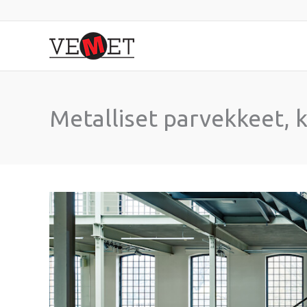
Siirry
sisältöön
Metalliset parvekkeet, ka