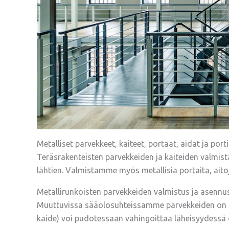
Metalliset parvekkeet, kaiteet, portaat, aidat ja porti
Teräsrakenteisten parvekkeiden ja kaiteiden valmis
lähtien. Valmistamme myös metallisia portaita, aitoj
Metallirunkoisten parvekkeiden valmistus ja asennu
Muuttuvissa sääolosuhteissamme parvekkeiden on syy
kaide) voi pudotessaan vahingoittaa läheisyydessä o