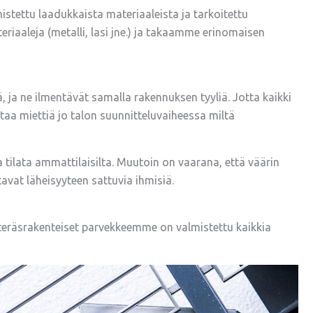
mistettu laadukkaista materiaaleista ja tarkoitettu
iaaleja (metalli, lasi jne.) ja takaamme erinomaisen
, ja ne ilmentävät samalla rakennuksen tyyliä. Jotta kaikki
aa miettiä jo talon suunnitteluvaiheessa miltä
tilata ammattilaisilta. Muutoin on vaarana, että väärin
tavat läheisyyteen sattuvia ihmisiä.
, teräsrakenteiset parvekkeemme on valmistettu kaikkia