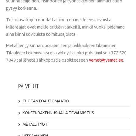
suunnittelijoiden, insinöörien ja työntekijöiden ammattitaito
pysyy korkeana.
Toimitusaikojen noudattaminen on meille ensiarvoista
Määräajat ovat meille erittäin tärkeitä, minkä vuoksi pidämme
aina kiinni sovituista toimitusajoista.
Metallien jyrsinnän, poraamisen ja leikkauksen tilaaminen
Tilauksen tekemiseksi ota yhteyttä joko puhelimitse +372 520
7849 tai lähetä sähköpostia osoitteeseen
vemet@vemet.ee
.
PALVELUT
TUOTANTOAUTOMAATIO
KONEENRAKENNUS JA LAITEVALMISTUS
METALLITYÖT
HITSAAMINEN