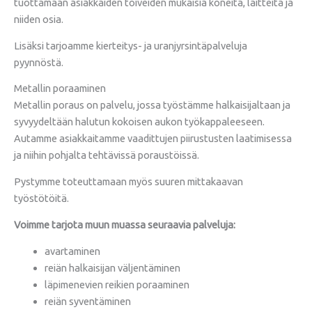
tuottamaan asiakkaiden toiveiden mukaisia koneita, laitteita ja
niiden osia.
Lisäksi tarjoamme kierteitys- ja uranjyrsintäpalveluja
pyynnöstä.
Metallin poraaminen
Metallin poraus on palvelu, jossa työstämme halkaisijaltaan ja
syvyydeltään halutun kokoisen aukon työkappaleeseen.
Autamme asiakkaitamme vaadittujen piirustusten laatimisessa
ja niihin pohjalta tehtävissä poraustöissä.
Pystymme toteuttamaan myös suuren mittakaavan
työstötöitä.
Voimme tarjota muun muassa seuraavia palveluja:
avartaminen
reiän halkaisijan väljentäminen
läpimenevien reikien poraaminen
reiän syventäminen