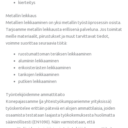
kierteitys
Metallin leikkaus
Metallien leikkaaminen on yksi metallin työstöprosessin osista.
Tarjoamme metallin leikkausta erillisenä palveluna. Jos toimitat
meille materiaalit, piirustukset ja muut tarvittavat tiedot,
voimme suorittaa seuraavia töitä:
ruostumattoman teräksen leikkaaminen
alumiinin leikkaaminen
erikoisterästen leikkaaminen
tankojen leikkaaminen
putkien leikkaaminen
Työntekijöidemme ammattitaito
Konepajassamme (ja yhteistyökumppaniemme yrityksissä)
työskentelee erittäin päteviä eri alojen ammattilaisia, joiden
osaamista testataan laajasta työkokemuksesta ​​huolimatta
säännöllisesti (EN1090). Näin varmistetaan, että