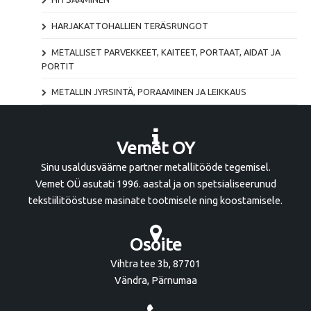
HARJAKATTOHALLIEN TERÄSRUNGOT
METALLISET PARVEKKEET, KAITEET, PORTAAT, AIDAT JA
PORTIT
METALLIN JYRSINTÄ, PORAAMINEN JA LEIKKAUS
Vemet OY
Sinu usaldusväärne partner metallitööde tegemisel.
Vemet OÜ asutati 1996. aastal ja on spetsialiseerunud
tekstiilitööstuse masinate tootmisele ning koostamisele.
Osoite
Vihtra tee 3b, 87701
Vändra, Pärnumaa