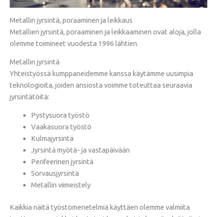
Metallin jyrsintä, poraaminen ja leikkaus
Metallien jyrsintä, poraaminen ja leikkaaminen ovat aloja, jolla
olemme toimineet vuodesta 1996 lähtien.
Metallin jyrsintä
Yhteistyössä kumppaneidemme kanssa käytämme uusimpia
teknologioita, joiden ansiosta voimme toteuttaa seuraavia
jyrsintätöitä:
Pystysuora työstö
Vaakasuora työstö
Kulmajyrsintä
Jyrsintä myötä- ja vastapäivään
Perifeerinen jyrsintä
Sorvausjyrsintä
Metallin viimeistely
Kaikkia näitä työstömenetelmiä käyttäen olemme valmiita