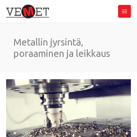
Siirry
Main
sisältöön
Men
Metallin jyrsintä,
poraaminen ja leikkaus