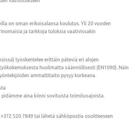
iden valmistukseen
lla on oman erikoisalansa koulutus. Yli 20 vuoden
omaisia ja tarkkoja tuloksia vaativissakin
sä) työskentelee erittäin päteviä eri alojen
työkokemuksesta ​​huolimatta säännöllisesti (EN1090). Näin
 työntekijöiden ammattitaito pysyy korkeana.
sta
i pidämme aina kiinni sovituista toimitusajoista.
e +372 520 7849 tai lähetä sähköpostia osoitteeseen