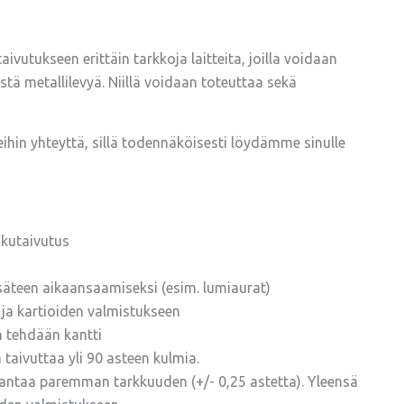
utukseen erittäin tarkkoja laitteita, joilla voidaan
ä metallilevyä. Niillä voidaan toteuttaa sekä
eihin yhteyttä, sillä todennäköisesti löydämme sinulle
skutaivutus
äteen aikaansaamiseksi (esim. lumiaurat)
ja kartioiden valmistukseen
n tehdään kantti
 taivuttaa yli 90 asteen kulmia.
 antaa paremman tarkkuuden (+/- 0,25 astetta). Yleensä