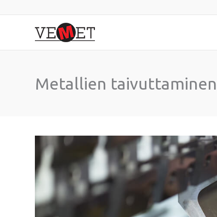
Siirry
sisältöön
Metallien taivuttaminen