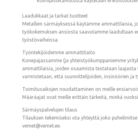
kolmipistetaivutusta käytetään erikoistuotte
Laadukkaat ja tarkat tuotteet
Metallien särmäyksessä käytämme ammattilaisia, joi
työkokemuksen ansiosta saavutamme laadultaan erin
työstövaiheissa.
Työntekijöidemme ammattitaito
Konepajassamme (ja yhteistyökumppaniemme yrityksis
ammattilaisia, joiden osaamista testataan laajasta 
varmistetaan, että suunnittelijoiden, insinöörien ja
Toimitusaikojen noudattaminen on meille ensiarvoi
Määräajat ovat meille erittäin tärkeitä, minkä vuoks
Särmäyspalvelujen tilaus
Tilauksen tekemiseksi ota yhteyttä joko puhelimits
vemet@vemet.ee.