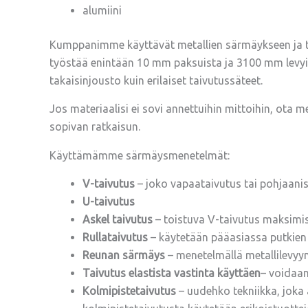
alumiini
Kumppanimme käyttävät metallien särmäykseen ja taiv
työstää enintään 10 mm paksuista ja 3100 mm levyist
takaisinjousto kuin erilaiset taivutussäteet.
Jos materiaalisi ei sovi annettuihin mittoihin, ota m
sopivan ratkaisun.
Käyttämämme särmäysmenetelmät:
V-taivutus
– joko vapaataivutus tai pohjaani
U-taivutus
Askel taivutus
– toistuva V-taivutus maksimis
Rullataivutus
– käytetään pääasiassa putkien 
Reunan särmäys
– menetelmällä metallilevyy
Taivutus elastista vastinta käyttäen
– voidaan
Kolmipistetaivutus
– uudehko tekniikka, joka