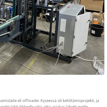
mislaite eli offloader. Kyseessä oli kehittämisprojekti, ja
kti lähti liikkeelle siitä, että asiakas lähetti meille