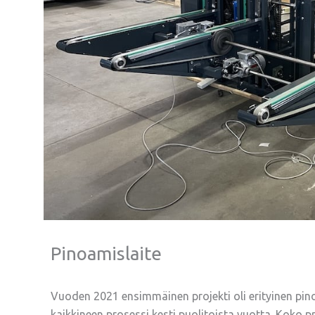
Pinoamislaite
Vuoden 2021 ensimmäinen projekti oli erityinen pinoa
kaikkineen prosessi kesti puolitoista vuotta. Koko proje