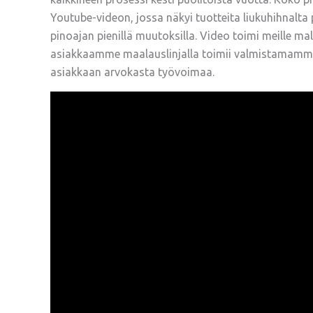
Youtube-videon, jossa näkyi tuotteita liukuhihnalta p
pinoajan pienillä muutoksilla. Video toimi meille m
asiakkaamme maalauslinjalla toimii valmistamamme k
asiakkaan arvokasta työvoimaa.