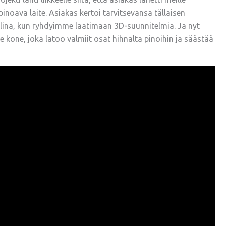
inoava laite. Asiakas kertoi tarvitsevansa tällaisen
allina, kun ryhdyimme laatimaan 3D-suunnitelmia. Ja nyt
one, joka latoo valmiit osat hihnalta pinoihin ja säästää